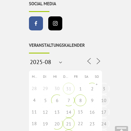
SOCIAL MEDIA
VERANSTALTUNGSKALENDER
MO
DI
MI
DO
FR
SA
SO
+
28
29
30
31
1
2
3
4
5
6
7
8
9
10
11
15
12
13
14
16
17
18
22
19
20
21
23
24