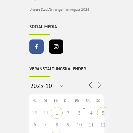
Unsere Stadtführungen im August 2026
SOCIAL MEDIA
VERANSTALTUNGSKALENDER
MO
DI
MI
DO
FR
SA
SO
+
29
30
2
1
3
4
5
6
7
9
10
8
11
12