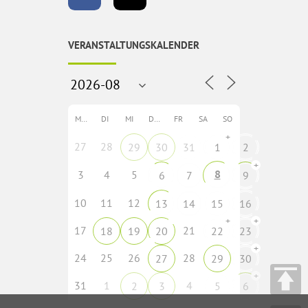
VERANSTALTUNGSKALENDER
MO
DI
MI
DO
FR
SA
SO
+
27
28
29
30
31
1
2
+
8
3
4
5
6
7
9
10
11
12
13
14
15
16
+
+
17
21
18
19
20
22
23
+
24
25
26
28
27
29
30
+
31
1
4
2
3
5
6