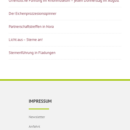
Öffentlilche Führung im Rhönmuseum – jeden Donnerstag im August
Der Eichenprozzesionsspinner
Partnerschaftstreffen in Nora
Licht aus – Sterne an!
Sternenführung in Fladungen
IMPRESSUM
Newsletter
Anfahrt