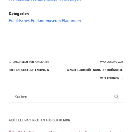
Kategorien
Fränkisches Freilandmuseum Fladungen
←
DRECHSELN FÜR KINDER IM
WANDERUNG ZUR
Beitragsnavigation
FREILANDMUSEUM FLADUNGEN
WANDERJAHRERÖFFNUNG DES RHÖNKLUB-
ZV FLADUNGEN
→
Suche
nach:
AKTUELLE NACHRICHTEN AUS DER REGION