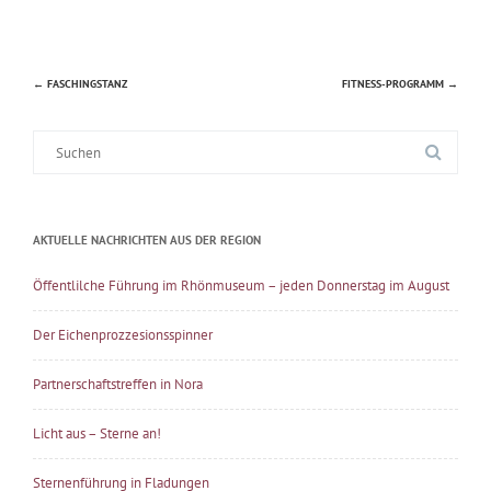
←
FASCHINGSTANZ
FITNESS-PROGRAMM
→
Beitragsnavigation
Suche
nach:
AKTUELLE NACHRICHTEN AUS DER REGION
Öffentlilche Führung im Rhönmuseum – jeden Donnerstag im August
Der Eichenprozzesionsspinner
Partnerschaftstreffen in Nora
Licht aus – Sterne an!
Sternenführung in Fladungen