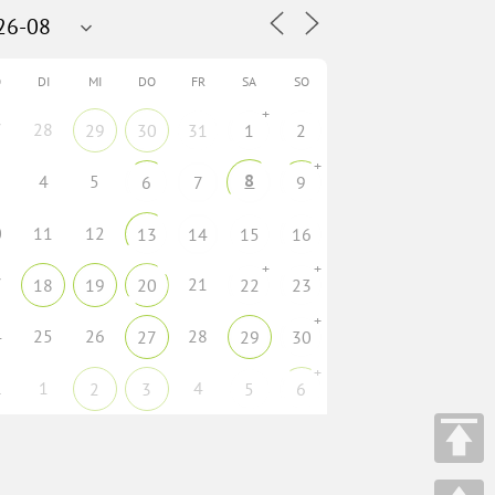
O
DI
MI
DO
FR
SA
SO
+
7
28
29
30
31
1
2
+
8
4
5
6
7
9
0
11
12
13
14
15
16
+
+
7
21
18
19
20
22
23
+
4
25
26
28
27
29
30
+
1
1
4
2
3
5
6