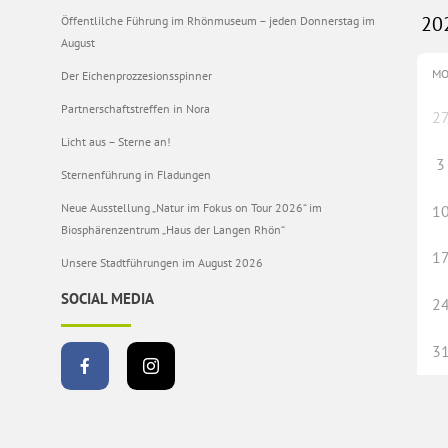
Öffentlilche Führung im Rhönmuseum – jeden Donnerstag im
August
M
Der Eichenprozzesionsspinner
Partnerschaftstreffen in Nora
2
Licht aus – Sterne an!
3
Sternenführung in Fladungen
Neue Ausstellung „Natur im Fokus on Tour 2026“ im
1
Biosphärenzentrum „Haus der Langen Rhön“
1
Unsere Stadtführungen im August 2026
SOCIAL MEDIA
2
3