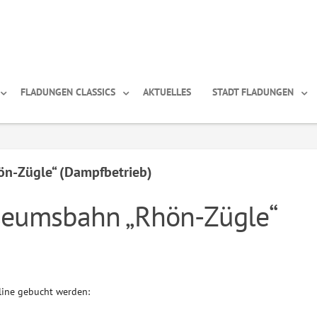
FLADUNGEN CLASSICS
AKTUELLES
STADT FLADUNGEN
n-Zügle“ (Dampfbetrieb)
seumsbahn „Rhön-Zügle“
line gebucht werden: