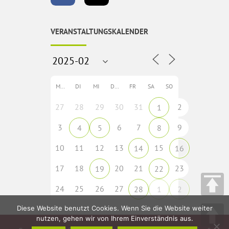
VERANSTALTUNGSKALENDER
MO
DI
MI
DO
FR
SA
SO
27
28
29
30
31
2
1
3
6
7
9
4
5
8
10
11
12
13
15
14
16
17
18
20
21
23
19
22
24
25
26
27
28
1
2
Diese Website benutzt Cookies. Wenn Sie die Website weiter
nutzen, gehen wir von Ihrem Einverständnis aus.