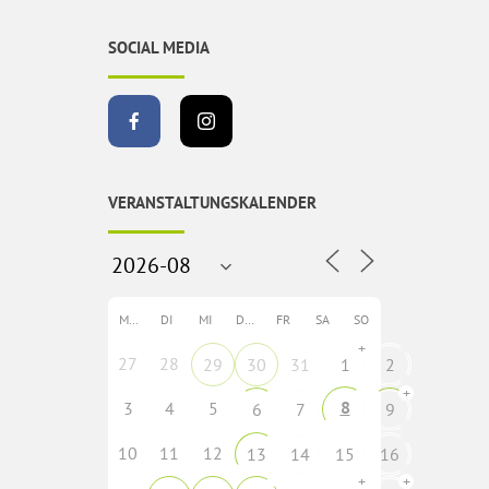
SOCIAL MEDIA
VERANSTALTUNGSKALENDER
MO
DI
MI
DO
FR
SA
SO
+
27
28
29
30
31
1
2
+
8
3
4
5
6
7
9
10
11
12
13
14
15
16
+
+