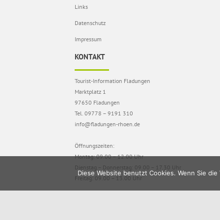
Links
Datenschutz
Impressum
KONTAKT
Tourist-Information Fladungen
Marktplatz 1
97650 Fladungen
Tel. 09778 – 9191 310
info@fladungen-rhoen.de
Öffnungszeiten:
Montag: 09.00 – 12.00 Uhr
Dienstag – Donnerstag: 09.00 – 17.30 Uhr
Diese Website benutzt Cookies. Wenn Sie die 
Freitag: 09.00 – 13.00 Uhr
Copyright © 2026
fladungen-rho