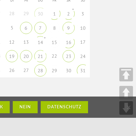
O
DI
MI
DO
FR
SA
SO
+
7
28
29
30
1
2
3
5
6
7
8
9
10
+
1
12
13
17
14
15
16
8
22
19
20
21
23
24
26
27
5
28
29
30
31
K
NEIN
DATENSCHUTZ
H – www.crossmediasolutions.de