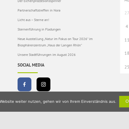
M
Der Eichenprozzesionsspinner
Partnerschaftstreffen in Nora
2
Licht aus – Sterne an!
4
Sternenführung in Fladungen
Neue Ausstellung „Natur im Fokus on Tour 2026“ im
1
Biosphärenzentrum „Haus der Langen Rhön“
1
Unsere Stadtführungen im August 2026
SOCIAL MEDIA
2
Website weiter nutzen, gehen wir von Ihrem Einverständnis aus.
O
en.de
• Idee, Konzeption, Webdesign & Realisation:
CMS – Cross Media Solutions Gmb