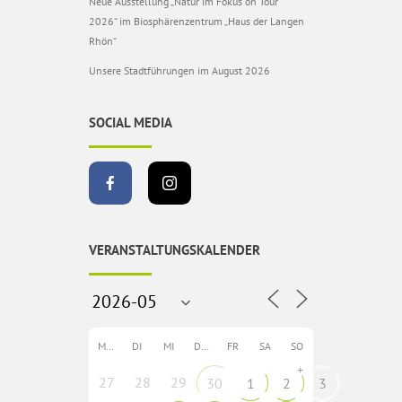
Neue Ausstellung „Natur im Fokus on Tour
2026“ im Biosphärenzentrum „Haus der Langen
Rhön“
Unsere Stadtführungen im August 2026
SOCIAL MEDIA
VERANSTALTUNGSKALENDER
MO
DI
MI
DO
FR
SA
SO
+
27
28
29
30
1
2
3