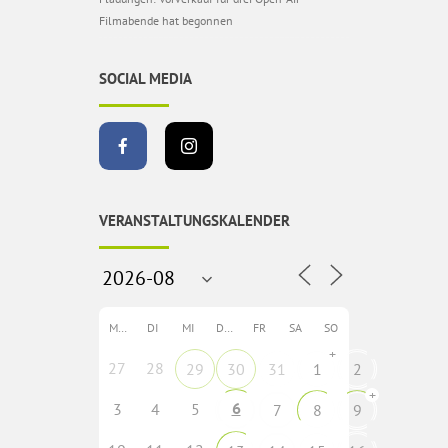
Filmabende hat begonnen
SOCIAL MEDIA
VERANSTALTUNGSKALENDER
MO
DI
MI
DO
FR
SA
SO
+
27
28
29
30
31
1
2
+
6
3
4
5
7
8
9