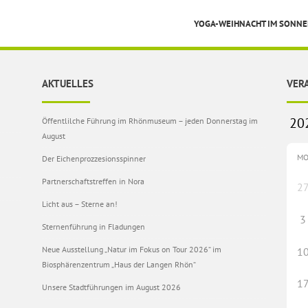
YOGA-WEIHNACHT IM SONN
AKTUELLES
VER
Öffentlilche Führung im Rhönmuseum – jeden Donnerstag im
August
M
Der Eichenprozzesionsspinner
Partnerschaftstreffen in Nora
2
Licht aus – Sterne an!
3
Sternenführung in Fladungen
Neue Ausstellung „Natur im Fokus on Tour 2026“ im
1
Biosphärenzentrum „Haus der Langen Rhön“
1
Unsere Stadtführungen im August 2026