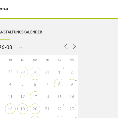
ENTAU
→
ANSTALTUNGSKALENDER
O
DI
MI
DO
FR
SA
SO
+
7
28
29
30
31
1
2
+
8
4
5
6
7
9
0
11
12
13
14
15
16
+
+
7
21
18
19
20
22
23
+