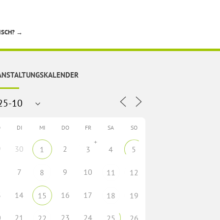
ISCH?
→
ANSTALTUNGSKALENDER
O
DI
MI
DO
FR
SA
SO
+
9
30
2
1
3
4
5
7
9
10
8
11
12
3
14
16
17
15
18
19
0
21
23
24
22
25
26