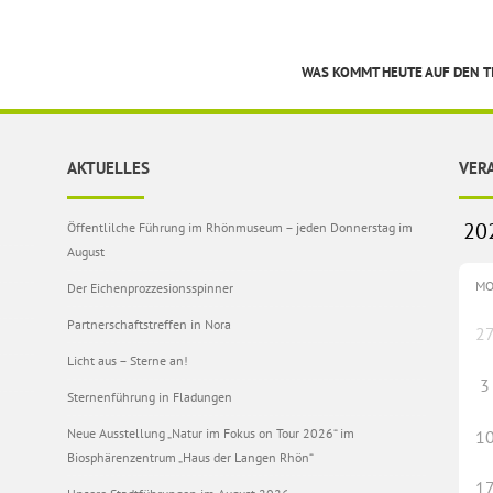
WAS KOMMT HEUTE AUF DEN T
AKTUELLES
VER
Öffentlilche Führung im Rhönmuseum – jeden Donnerstag im
August
M
Der Eichenprozzesionsspinner
Partnerschaftstreffen in Nora
2
Licht aus – Sterne an!
3
Sternenführung in Fladungen
Neue Ausstellung „Natur im Fokus on Tour 2026“ im
1
Biosphärenzentrum „Haus der Langen Rhön“
1