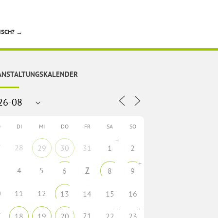
ISCH?
→
ANSTALTUNGSKALENDER
O
DI
MI
DO
FR
SA
SO
+
7
28
29
30
31
1
2
+
7
4
5
6
8
9
0
11
12
13
14
15
16
+
+
7
21
18
19
20
22
23