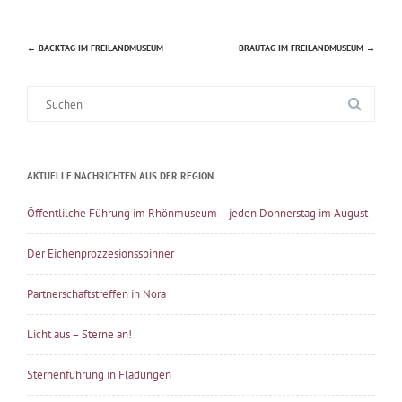
←
BACKTAG IM FREILANDMUSEUM
BRAUTAG IM FREILANDMUSEUM
→
Beitragsnavigation
Suche
nach:
AKTUELLE NACHRICHTEN AUS DER REGION
Öffentlilche Führung im Rhönmuseum – jeden Donnerstag im August
Der Eichenprozzesionsspinner
Partnerschaftstreffen in Nora
Licht aus – Sterne an!
Sternenführung in Fladungen