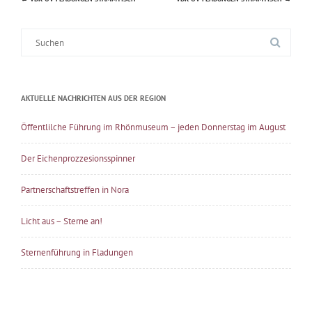
Beitragsnavigation
Suche
nach:
AKTUELLE NACHRICHTEN AUS DER REGION
Öffentlilche Führung im Rhönmuseum – jeden Donnerstag im August
Der Eichenprozzesionsspinner
Partnerschaftstreffen in Nora
Licht aus – Sterne an!
Sternenführung in Fladungen