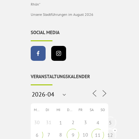
Rhön“
Unsere Stadtführungen im August 2026
SOCIAL MEDIA
VERANSTALTUNGSKALENDER
MO
DI
MI
DO
FR
SA
SO
30
31
2
3
1
4
5
+
7
8
10
6
9
11
12