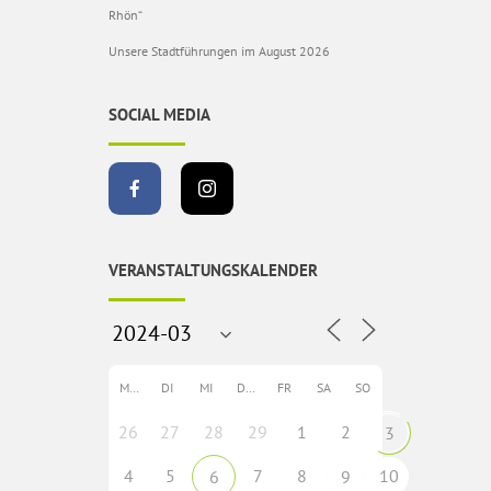
Rhön“
Unsere Stadtführungen im August 2026
SOCIAL MEDIA
VERANSTALTUNGSKALENDER
MO
DI
MI
DO
FR
SA
SO
26
27
28
29
1
2
3
4
5
7
8
10
6
9