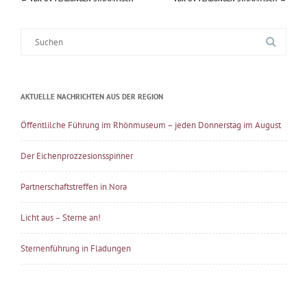
Beitragsnavigation
Suche
nach:
AKTUELLE NACHRICHTEN AUS DER REGION
Öffentlilche Führung im Rhönmuseum – jeden Donnerstag im August
Der Eichenprozzesionsspinner
Partnerschaftstreffen in Nora
Licht aus – Sterne an!
Sternenführung in Fladungen