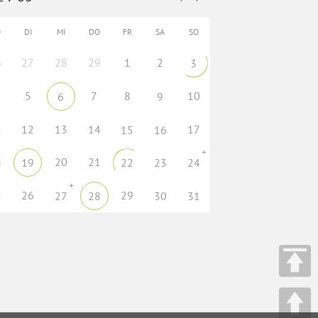
O
DI
MI
DO
FR
SA
SO
6
27
28
29
1
2
3
5
7
8
10
6
9
1
12
13
14
17
15
16
+
8
20
21
19
22
23
24
+
5
26
29
27
28
30
31