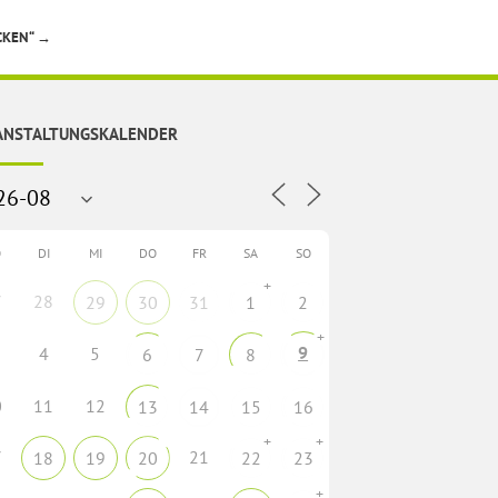
CKEN“
→
ANSTALTUNGSKALENDER
O
DI
MI
DO
FR
SA
SO
+
7
28
29
30
31
1
2
+
9
4
5
6
7
8
0
11
12
13
14
15
16
+
+
7
21
18
19
20
22
23
+