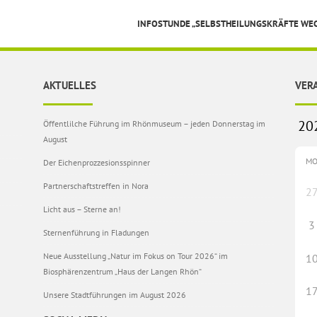
INFOSTUNDE „SELBSTHEILUNGSKRÄFTE WE
AKTUELLES
VER
Öffentlilche Führung im Rhönmuseum – jeden Donnerstag im
August
M
Der Eichenprozzesionsspinner
Partnerschaftstreffen in Nora
2
Licht aus – Sterne an!
3
Sternenführung in Fladungen
Neue Ausstellung „Natur im Fokus on Tour 2026“ im
1
Biosphärenzentrum „Haus der Langen Rhön“
1
Unsere Stadtführungen im August 2026