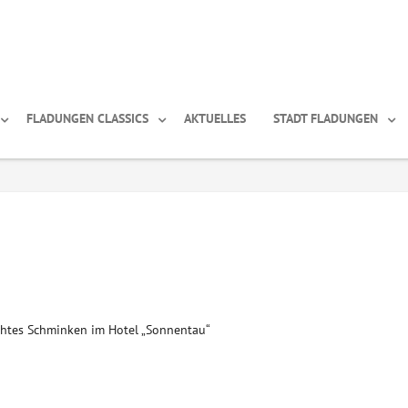
FLADUNGEN CLASSICS
AKTUELLES
STADT FLADUNGEN
htes Schminken im Hotel „Sonnentau“