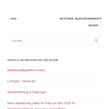
←
YOGA
INFOSTUNDE „SELBSTHEILUNGSKRÄFTE
Beitragsnavigation
WECKEN“
→
Suche
nach:
AKTUELLE NACHRICHTEN AUS DER REGION
Partnerschaftstreffen in Nora
Licht aus – Sterne an!
Sternenführung in Fladungen
Neue Ausstellung „Natur im Fokus on Tour 2026“ im
Biosphärenzentrum „Haus der Langen Rhön“