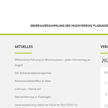
GENERALVERSAMMLUNG DES MUSIKVEREINS FLADUNGEN
AKTUELLES
VER
Öffentlilche Führung im Rhönmuseum – jeden Donnerstag im
August
M
Der Eichenprozzesionsspinner
Partnerschaftstreffen in Nora
2
Licht aus – Sterne an!
3
Sternenführung in Fladungen
Neue Ausstellung „Natur im Fokus on Tour 2026“ im
1