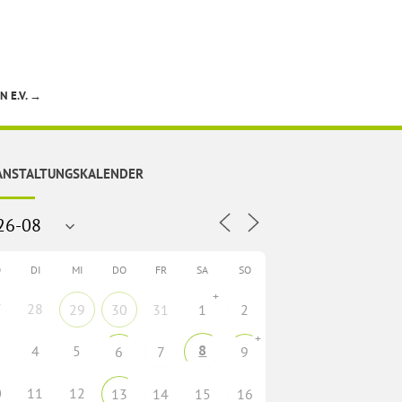
 E.V.
→
ANSTALTUNGSKALENDER
O
DI
MI
DO
FR
SA
SO
+
7
28
29
30
31
1
2
+
8
4
5
6
7
9
0
11
12
13
14
15
16