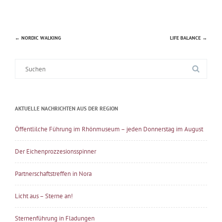
←
NORDIC WALKING
LIFE BALANCE
→
Beitragsnavigation
Suche
nach:
AKTUELLE NACHRICHTEN AUS DER REGION
Öffentlilche Führung im Rhönmuseum – jeden Donnerstag im August
Der Eichenprozzesionsspinner
Partnerschaftstreffen in Nora
Licht aus – Sterne an!
Sternenführung in Fladungen