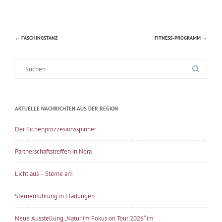
←
FASCHINGSTANZ
FITNESS-PROGRAMM
→
Beitragsnavigation
Suche
nach:
AKTUELLE NACHRICHTEN AUS DER REGION
Der Eichenprozzesionsspinner
Partnerschaftstreffen in Nora
Licht aus – Sterne an!
Sternenführung in Fladungen
Neue Ausstellung „Natur im Fokus on Tour 2026“ im