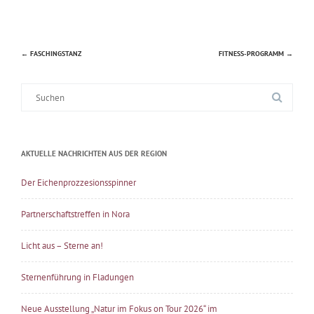
←
FASCHINGSTANZ
FITNESS-PROGRAMM
→
Beitragsnavigation
Suche
nach:
AKTUELLE NACHRICHTEN AUS DER REGION
Der Eichenprozzesionsspinner
Partnerschaftstreffen in Nora
Licht aus – Sterne an!
Sternenführung in Fladungen
Neue Ausstellung „Natur im Fokus on Tour 2026“ im