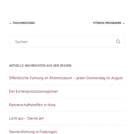
←
FASCHINGSTANZ
FITNESS-PROGRAMM
→
Beitragsnavigation
Suche
nach:
AKTUELLE NACHRICHTEN AUS DER REGION
Öffentlilche Führung im Rhönmuseum – jeden Donnerstag im August
Der Eichenprozzesionsspinner
Partnerschaftstreffen in Nora
Licht aus – Sterne an!
Sternenführung in Fladungen