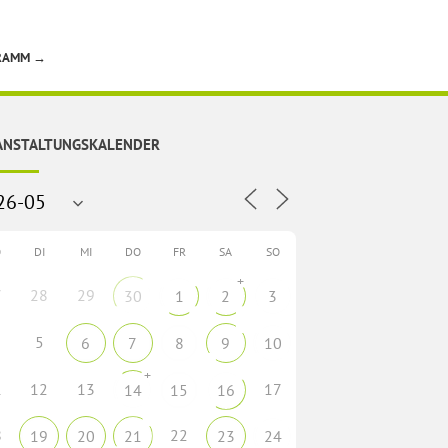
GRAMM
→
ANSTALTUNGSKALENDER
O
DI
MI
DO
FR
SA
SO
+
7
28
29
30
1
2
3
5
6
7
8
9
10
+
1
12
13
17
14
15
16
8
22
19
20
21
23
24