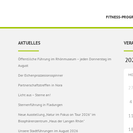
FITNESS-PRO
AKTUELLES
VER
Öffentlilche Führung im Rhönmuseum – jeden Donnerstag im
August
M
Der Eichenprozzesionsspinner
Partnerschaftstreffen in Nora
2
Licht aus – Sterne an!
4
Sternenführung in Fladungen
Neue Ausstellung „Natur im Fokus on Tour 2026“ im
1
Biosphärenzentrum „Haus der Langen Rhön“
1
Unsere Stadtführungen im August 2026