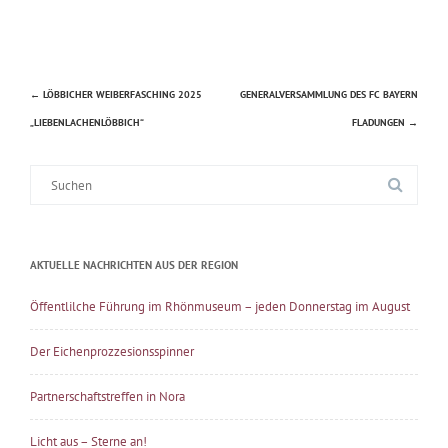
←
LÖBBICHER WEIBERFASCHING 2025
GENERALVERSAMMLUNG DES FC BAYERN
Beitragsnavigation
„LIEBENLACHENLÖBBICH“
FLADUNGEN
→
Suche
nach:
AKTUELLE NACHRICHTEN AUS DER REGION
Öffentlilche Führung im Rhönmuseum – jeden Donnerstag im August
Der Eichenprozzesionsspinner
Partnerschaftstreffen in Nora
Licht aus – Sterne an!