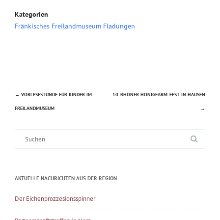
Kategorien
Fränkisches Freilandmuseum Fladungen
←
VORLESESTUNDE FÜR KINDER IM
10. RHÖNER HONIGFARM-FEST IN HAUSEN
Beitragsnavigation
FREILANDMUSEUM
→
Suche
nach:
AKTUELLE NACHRICHTEN AUS DER REGION
Der Eichenprozzesionsspinner