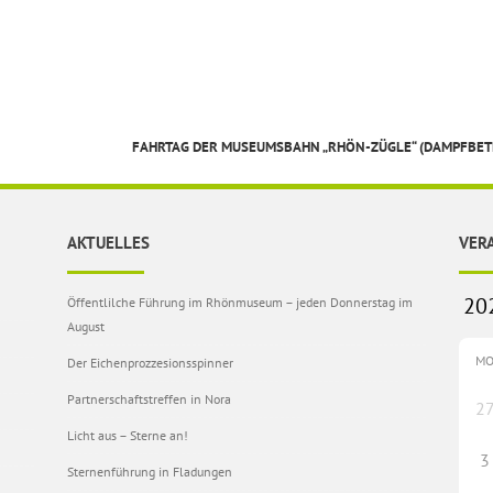
FAHRTAG DER MUSEUMSBAHN „RHÖN-ZÜGLE“ (DAMPFBET
AKTUELLES
VER
Öffentlilche Führung im Rhönmuseum – jeden Donnerstag im
August
M
Der Eichenprozzesionsspinner
Partnerschaftstreffen in Nora
2
Licht aus – Sterne an!
3
Sternenführung in Fladungen