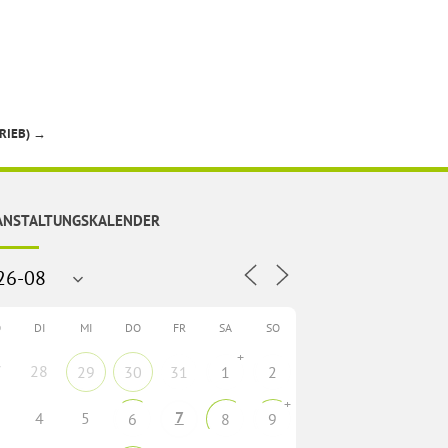
RIEB)
→
ANSTALTUNGSKALENDER
O
DI
MI
DO
FR
SA
SO
+
7
28
29
30
31
1
2
+
7
4
5
6
8
9