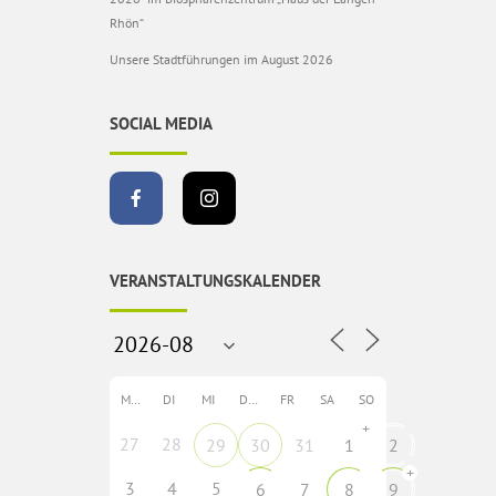
Rhön“
Unsere Stadtführungen im August 2026
SOCIAL MEDIA
VERANSTALTUNGSKALENDER
MO
DI
MI
DO
FR
SA
SO
+
27
28
29
30
31
1
2
+
3
4
5
6
7
8
9