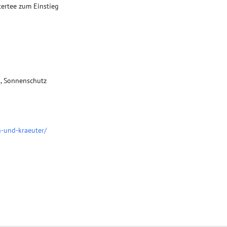
tertee zum Einstieg
k, Sonnenschutz
n-und-kraeuter/