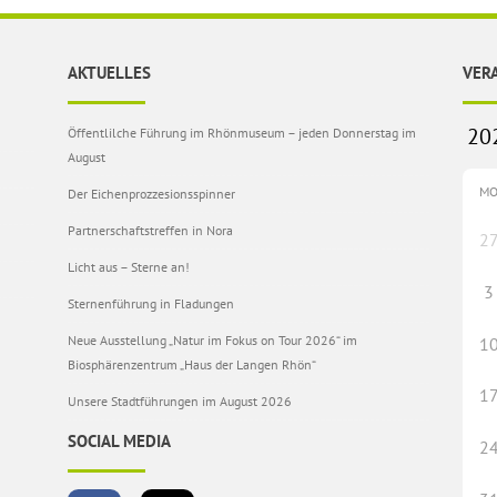
AKTUELLES
VER
Öffentlilche Führung im Rhönmuseum – jeden Donnerstag im
August
M
Der Eichenprozzesionsspinner
Partnerschaftstreffen in Nora
2
Licht aus – Sterne an!
3
Sternenführung in Fladungen
Neue Ausstellung „Natur im Fokus on Tour 2026“ im
1
Biosphärenzentrum „Haus der Langen Rhön“
1
Unsere Stadtführungen im August 2026
SOCIAL MEDIA
2