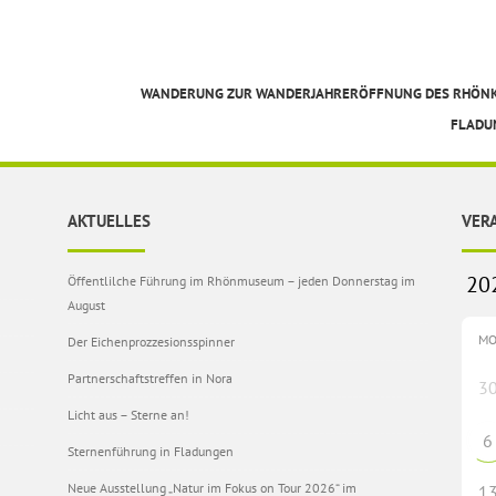
WANDERUNG ZUR WANDERJAHRERÖFFNUNG DES RHÖN
FLAD
AKTUELLES
VER
Öffentlilche Führung im Rhönmuseum – jeden Donnerstag im
August
M
Der Eichenprozzesionsspinner
Partnerschaftstreffen in Nora
3
Licht aus – Sterne an!
6
Sternenführung in Fladungen
Neue Ausstellung „Natur im Fokus on Tour 2026“ im
1