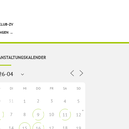
KLUB-ZV
UNGEN
→
ANSTALTUNGSKALENDER
O
DI
MI
DO
FR
SA
SO
0
31
2
3
1
4
5
+
7
8
10
9
11
12
3
14
18
15
16
17
19