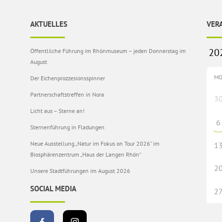
AKTUELLES
VER
Öffentlilche Führung im Rhönmuseum – jeden Donnerstag im
August
M
Der Eichenprozzesionsspinner
Partnerschaftstreffen in Nora
3
Licht aus – Sterne an!
6
Sternenführung in Fladungen
Neue Ausstellung „Natur im Fokus on Tour 2026“ im
1
Biosphärenzentrum „Haus der Langen Rhön“
2
Unsere Stadtführungen im August 2026
SOCIAL MEDIA
2