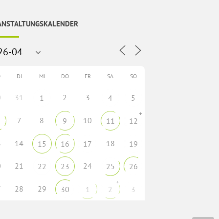
ANSTALTUNGSKALENDER
O
DI
MI
DO
FR
SA
SO
0
31
2
3
1
4
5
+
7
8
10
9
11
12
3
14
18
15
16
17
19
0
21
24
22
23
25
26
+
7
28
29
30
1
2
3