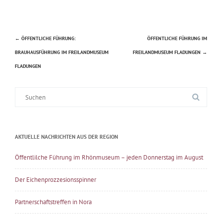
←
ÖFFENTLICHE FÜHRUNG:
ÖFFENTLICHE FÜHRUNG IM
Beitragsnavigation
BRAUHAUSFÜHRUNG IM FREILANDMUSEUM
FREILANDMUSEUM FLADUNGEN
→
FLADUNGEN
Suche
nach:
AKTUELLE NACHRICHTEN AUS DER REGION
Öffentlilche Führung im Rhönmuseum – jeden Donnerstag im August
Der Eichenprozzesionsspinner
Partnerschaftstreffen in Nora