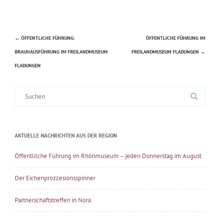
←
ÖFFENTLICHE FÜHRUNG:
ÖFFENTLICHE FÜHRUNG IM
Beitragsnavigation
BRAUHAUSFÜHRUNG IM FREILANDMUSEUM
FREILANDMUSEUM FLADUNGEN
→
FLADUNGEN
Suche
nach:
AKTUELLE NACHRICHTEN AUS DER REGION
Öffentlilche Führung im Rhönmuseum – jeden Donnerstag im August
Der Eichenprozzesionsspinner
Partnerschaftstreffen in Nora