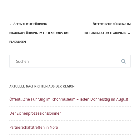
←
ÖFFENTLICHE FÜHRUNG:
ÖFFENTLICHE FÜHRUNG IM
Beitragsnavigation
BRAUHAUSFÜHRUNG IM FREILANDMUSEUM
FREILANDMUSEUM FLADUNGEN
→
FLADUNGEN
Suche
nach:
AKTUELLE NACHRICHTEN AUS DER REGION
Öffentlilche Führung im Rhönmuseum – jeden Donnerstag im August
Der Eichenprozzesionsspinner
Partnerschaftstreffen in Nora