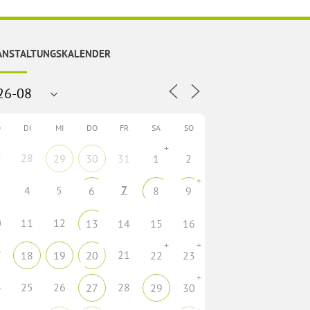
ANSTALTUNGSKALENDER
O
DI
MI
DO
FR
SA
SO
+
7
28
29
30
31
1
2
+
7
4
5
6
8
9
0
11
12
13
14
15
16
+
+
7
21
18
19
20
22
23
+
4
25
26
28
27
29
30
+