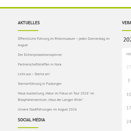
AKTUELLES
VER
Öffentlilche Führung im Rhönmuseum – jeden Donnerstag im
August
M
Der Eichenprozzesionsspinner
Partnerschaftstreffen in Nora
2
Licht aus – Sterne an!
3
Sternenführung in Fladungen
Neue Ausstellung „Natur im Fokus on Tour 2026“ im
1
Biosphärenzentrum „Haus der Langen Rhön“
1
Unsere Stadtführungen im August 2026
SOCIAL MEDIA
2