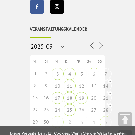
VERANSTALTUNGSKALENDER
MO
DI
MI
DO
FR
SA
SO
1
2
3
4
5
6
7
+
8
9
13
10
11
12
14
+
15
16
17
18
19
20
21
+
22
23
26
24
25
27
28
+
29
30
2
1
3
4
5
Diese Website benutzt Cookies. Wenn Sie die Website weiter