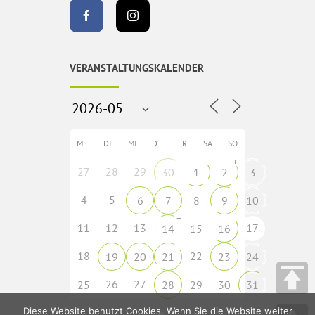
VERANSTALTUNGSKALENDER
MO
DI
MI
DO
FR
SA
SO
+
27
28
29
30
1
2
3
4
5
6
7
8
9
10
+
11
12
13
17
14
15
16
18
22
19
20
21
23
24
26
27
25
28
29
30
31
Diese Website benutzt Cookies. Wenn Sie die Website weiter