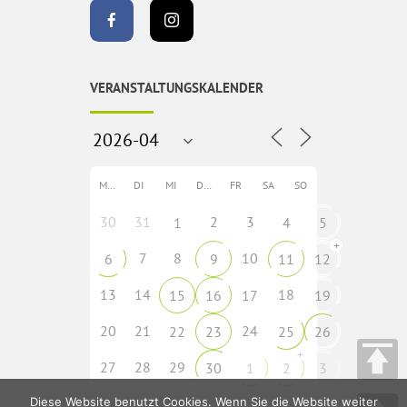
VERANSTALTUNGSKALENDER
MO
DI
MI
DO
FR
SA
SO
30
31
2
3
1
4
5
+
7
8
10
6
9
11
12
13
14
18
15
16
17
19
20
21
24
22
23
25
26
+
27
28
29
30
1
2
3
Diese Website benutzt Cookies. Wenn Sie die Website weiter