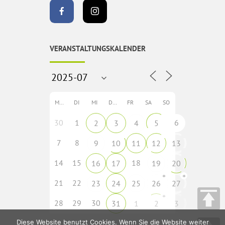
VERANSTALTUNGSKALENDER
MO
DI
MI
DO
FR
SA
SO
30
1
6
2
3
4
5
7
8
9
10
11
12
13
14
15
18
16
17
19
20
+
+
21
22
23
24
25
26
27
+
28
29
30
31
1
2
3
Diese Website benutzt Cookies. Wenn Sie die Website weiter