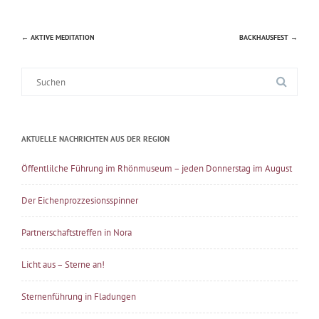
←
AKTIVE MEDITATION
BACKHAUSFEST
→
Beitragsnavigation
Suche
nach:
AKTUELLE NACHRICHTEN AUS DER REGION
Öffentlilche Führung im Rhönmuseum – jeden Donnerstag im August
Der Eichenprozzesionsspinner
Partnerschaftstreffen in Nora
Licht aus – Sterne an!
Sternenführung in Fladungen