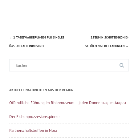
←
2 TAGESWANDERUNGEN FÜR SINGLES
2.TERMIN SCHÜTZENKÖNIG-
Beitragsnavigation
Ü45 UND ALLEINREISENDE
SCHÜTZENGILDE FLADUNGEN
→
Suche
nach:
AKTUELLE NACHRICHTEN AUS DER REGION
Öffentlilche Führung im Rhönmuseum – jeden Donnerstag im August
Der Eichenprozzesionsspinner
Partnerschaftstreffen in Nora