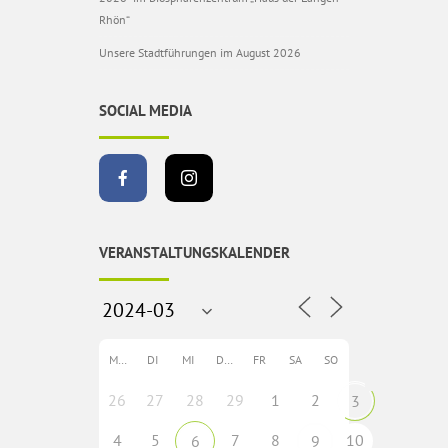
Rhön“
Unsere Stadtführungen im August 2026
SOCIAL MEDIA
VERANSTALTUNGSKALENDER
MO
DI
MI
DO
FR
SA
SO
26
27
28
29
1
2
3
4
5
7
8
10
6
9