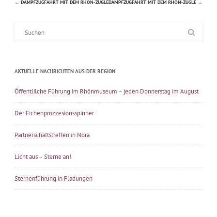
←
DAMPFZUGFAHRT MIT DEM RHÖN-ZÜGLE
DAMPFZUGFAHRT MIT DEM RHÖN-ZÜGLE
→
Beitragsnavigation
Suche
nach:
AKTUELLE NACHRICHTEN AUS DER REGION
Öffentlilche Führung im Rhönmuseum – jeden Donnerstag im August
Der Eichenprozzesionsspinner
Partnerschaftstreffen in Nora
Licht aus – Sterne an!
Sternenführung in Fladungen