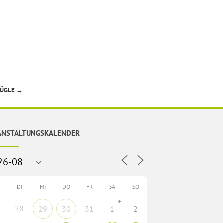
ZÜGLE
→
ANSTALTUNGSKALENDER
O
DI
MI
DO
FR
SA
SO
+
7
28
29
30
31
1
2