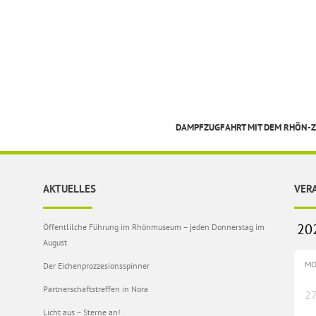
DAMPFZUGFAHRT MIT DEM RHÖN-
AKTUELLES
VER
Öffentlilche Führung im Rhönmuseum – jeden Donnerstag im
August
M
Der Eichenprozzesionsspinner
Partnerschaftstreffen in Nora
2
Licht aus – Sterne an!