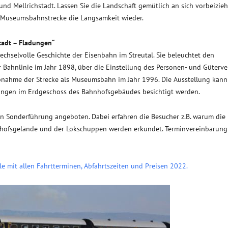
nd Mellrichstadt. Lassen Sie die Landschaft gemütlich an sich vorbeizie
n Museumsbahnstrecke die Langsamkeit wieder.
tadt – Fladungen“
echselvolle Geschichte der Eisenbahn im Streutal. Sie beleuchtet den
 Bahnlinie im Jahr 1898, über die Einstellung des Personen- und Güterve
bnahme der Strecke als Museumsbahn im Jahr 1996. Die Ausstellung kann
ungen im Erdgeschoss des Bahnhofsgebäudes besichtigt werden.
n Sonderführung angeboten. Dabei erfahren die Besucher z.B. warum die
hnhofsgelände und der Lokschuppen werden erkundet. Terminvereinbarun
e mit allen Fahrtterminen, Abfahrtszeiten und Preisen 2022.