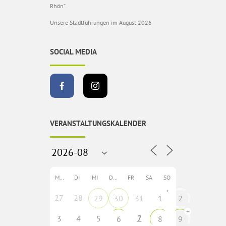
Rhön“
Unsere Stadtführungen im August 2026
SOCIAL MEDIA
VERANSTALTUNGSKALENDER
MO
DI
MI
DO
FR
SA
SO
+
27
28
29
30
31
1
2
+
7
3
4
5
6
8
9