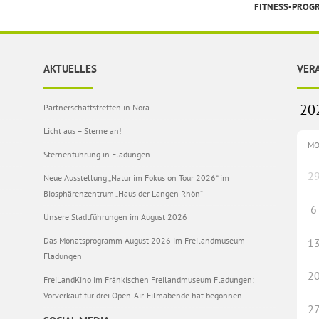
FITNESS-PRO
AKTUELLES
VER
Partnerschaftstreffen in Nora
Licht aus – Sterne an!
M
Sternenführung in Fladungen
2
Neue Ausstellung „Natur im Fokus on Tour 2026“ im
Biosphärenzentrum „Haus der Langen Rhön“
6
Unsere Stadtführungen im August 2026
Das Monatsprogramm August 2026 im Freilandmuseum
1
Fladungen
2
FreiLandKino im Fränkischen Freilandmuseum Fladungen:
Vorverkauf für drei Open-Air-Filmabende hat begonnen
2