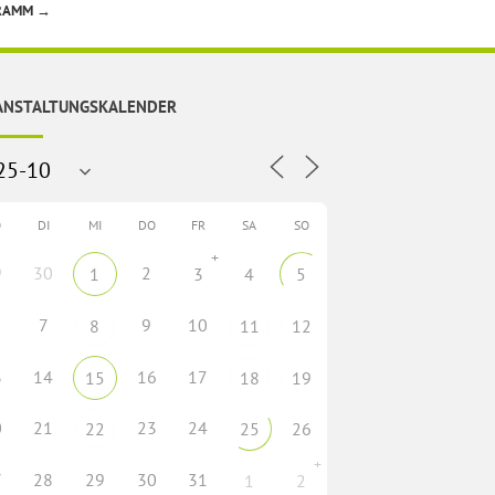
GRAMM
→
ANSTALTUNGSKALENDER
O
DI
MI
DO
FR
SA
SO
+
9
30
2
1
3
4
5
7
9
10
8
11
12
3
14
16
17
15
18
19
0
21
23
24
22
25
26
+
7
28
29
30
31
1
2