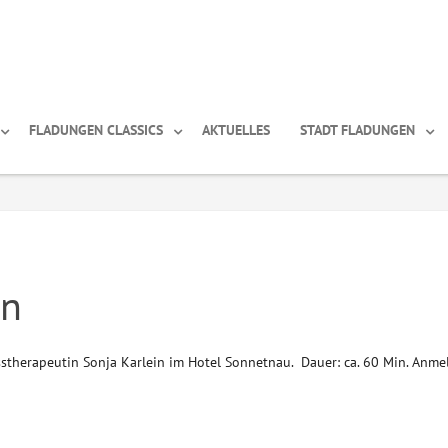
FLADUNGEN CLASSICS
AKTUELLES
STADT FLADUNGEN
on
stherapeutin Sonja Karlein im Hotel Sonnetnau. Dauer: ca. 60 Min. Anm