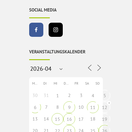
SOCIAL MEDIA
VERANSTALTUNGSKALENDER
MO
DI
MI
DO
FR
SA
SO
30
31
2
3
1
4
5
+
7
8
10
6
9
11
12
13
14
18
15
16
17
19
20
21
24
22
23
25
26