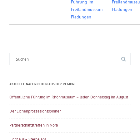
Führung im
Freilandmuse
Freilandmuseum
Fladungen
Fladungen
Suche
nach:
AKTUELLE NACHRICHTEN AUS DER REGION
Öffentlilche Führung im Rhönmuseum – jeden Donnerstag im August
Der Eichenprozzesionsspinner
Partnerschaftstreffen in Nora
Licht aus – Sterne an!