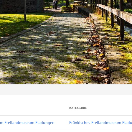
KATEGORIE
g im Freilandmuseum Fladungen
Fränkisches Freilandmuseum Flad