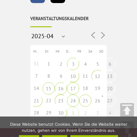
VERANSTALTUNGSKALENDER
MO
DI
MI
DO
FR
SA
SO
31
1
2
3
4
5
6
7
8
11
9
10
12
13
14
18
19
15
16
17
20
+
22
21
23
24
25
26
27
28
29
30
1
2
3
4
Diese Website benutzt Cookies. Wenn Sie die Website weiter
nutzen, gehen wir von Ihrem Einverständnis aus.