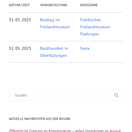
DATUM/ZEIT
VERANSTALTUNG
KATEGORIE
31. 05. 2025
Backtag im
Fränkisches
Freilandmuseum
Freilandmuseum
Fladungen
31. 05. 2025
Backhausfest in
Feste
Oberfladungen
Suche
nach:
AKTUELLE NACHRICHTEN AUS DER REGION
Öffentlilche Führung im Rhönmuseum – jeden Donnerstag im August